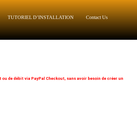
TUTORIEL D’INSTALLATION
Contact Us
 ou de débit via PayPal Checkout, sans avoir besoin de créer un