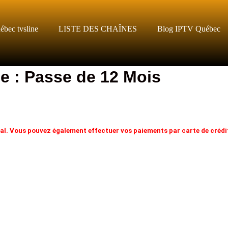
bec tvsline
LISTE DES CHAÎNES
Blog IPTV Québec​
de : Passe de 12 Mois
nal. Vous pouvez également effectuer vos paiements par carte de crédit