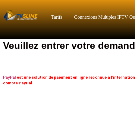
Tarifs
Connexions Multiples IPTV Qué
Veuillez entrer votre deman
PayPal
est une solution de paiement en ligne reconnue à l’internatio
compte PayPal.